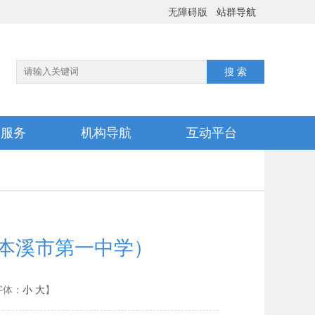
无障碍版
站群导航
务服务
机构导航
互动平台
（本溪市第一中学）
字体：
小
大
】