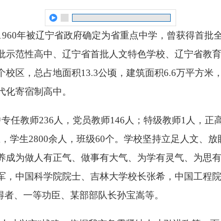
年，1960年被辽宁省政府确定为省重点中学，曾获得首
批示范性高中、辽宁省首批人文特色学校、辽宁省教
校区，总占地面积13.3公顷，建筑面积6.6万平方
代化寄宿制高中。
中
专
任教师
236
人，
党员教师
14
6
人；特级教师
1
人，正
上，学生2800余人，班级60个。学校坚持立足人文、
养成为做人有正气、做事有大气、为学有灵气、为思
军，中国科学院院士、吉林大学校长张希，中国工程
获得者、一等功臣、某部部队长孙宝嵩等。