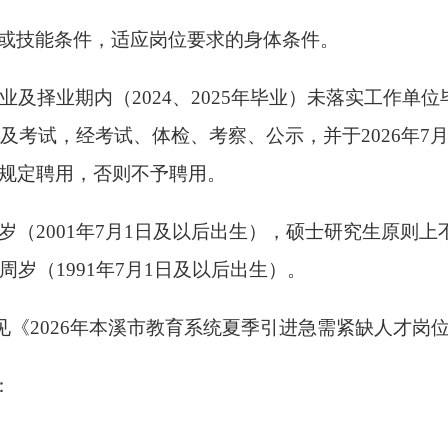
或技能条件，适应岗位要求的身体条件。
年毕业及择业期内（2024、2025年毕业）未落实工作
名及考试，经考试、体检、考察、公示，并于2026年7
规定聘用，否则不予聘用。
岁（200
1
年
7
月
1
日及以后出生），硕士研究生原则上
5周岁（199
1
年
7
月
1
日及以后出生）。
见《
2026年本溪市教育系
统
夏季
引进急需紧缺人才岗
：