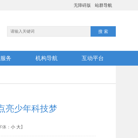
无障碍版
站群导航
务服务
机构导航
互动平台
点亮少年科技梦
字体：
小
大
】