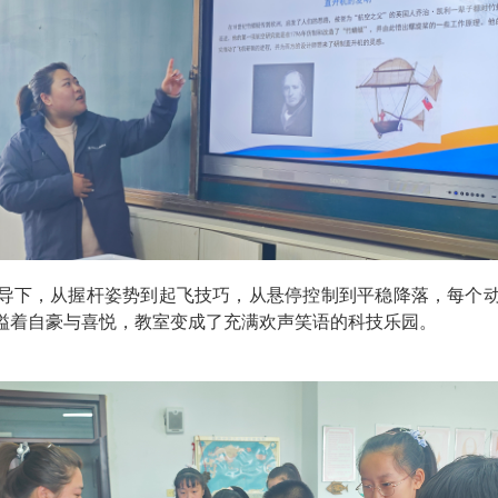
导下，从握杆姿势到起飞技巧，从悬停控制到平稳降落，每个
溢着自豪与喜悦，教室变成了充满欢声笑语的科技乐园。