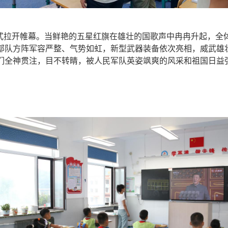
式拉开帷幕。当鲜艳的五星红旗在雄壮的国歌声中冉冉升起，全
部队方阵军容严整、气势如虹，新型武器装备依次亮相，威武雄
们全神贯注，目不转睛，被人民军队英姿飒爽的风采和祖国日益