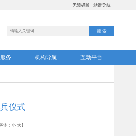
无障碍版
站群导航
务服务
机构导航
互动平台
兵仪式
字体：
小
大
】