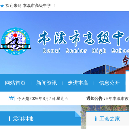
欢迎来到 本溪市高级中学 ！
网站首页
新闻资讯
走进本高
信息公开
|
|
|
|
026年本溪市教育系统冬季“名校优生” …
今天是
2026年8月7日 星期五
01-08
通知公告：
2026年本溪市
党群园地
工会之家