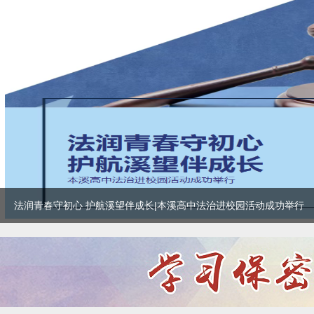
法润青春守初心 护航溪望伴成长|本溪高中法治进校园活动成功举行