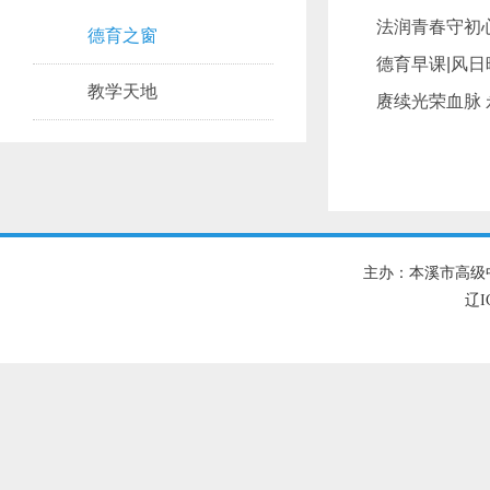
法润青春守初
德育之窗
德育早课|风日
教学天地
赓续光荣血脉
主办：本溪市高级
辽I