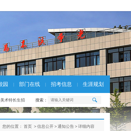
校园
部门在线
招考信息
生涯规划
|
|
|
年美术特长生招生通过…
搜索：
06-30
本溪市高级中学2026年科技特长生招
您的位置：
首页
>
信息公开
>
通知公告
>
详细内容