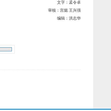
文字：孟令卓
审核：宫懿 王兴强
编辑：洪志华