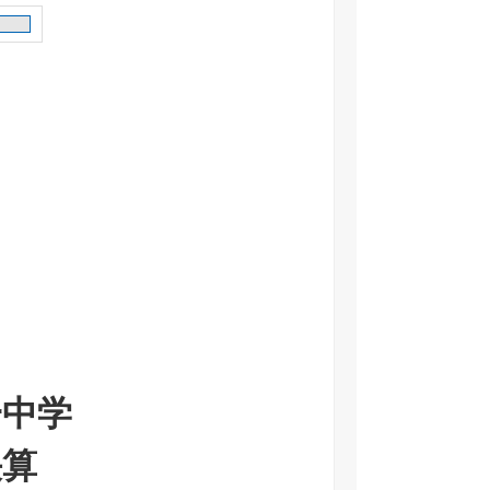
一中学
决算